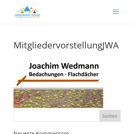
MitgliedervorstellungJWA
Neueste Kommentare